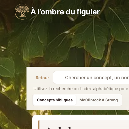
Aller
À l’ombre du figuier
au
contenu
Retour
R
e
Utilisez la recherche ou l'index alphabétique pour
c
Concepts bibliques
McClintock & Strong
h
e
r
c