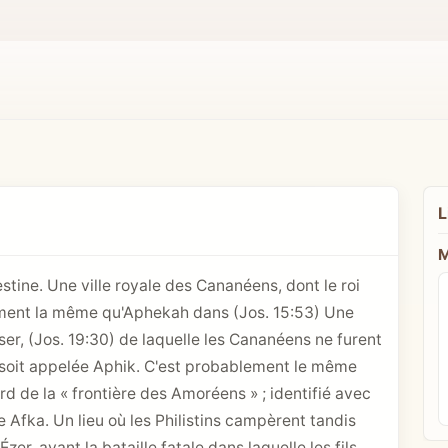
L
M
estine. Une ville royale des Cananéens, dont le roi
ment la même qu'Aphekah dans (
Jos. 15:53
) Une
er, (
Jos. 19:30
) de laquelle les Cananéens ne furent
le soit appelée Aphik. C'est probablement le même
ord de la « frontière des Amoréens » ; identifié avec
e Afka. Un lieu où les Philistins campèrent tandis
zer, avant la bataille fatale dans laquelle les fils