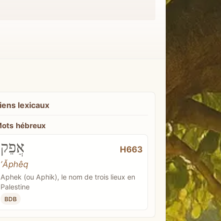
iens lexicaux
ots hébreux
אֲפֵק
H663
ʼĂphêq
Aphek (ou Aphik), le nom de trois lieux en
Palestine
BDB