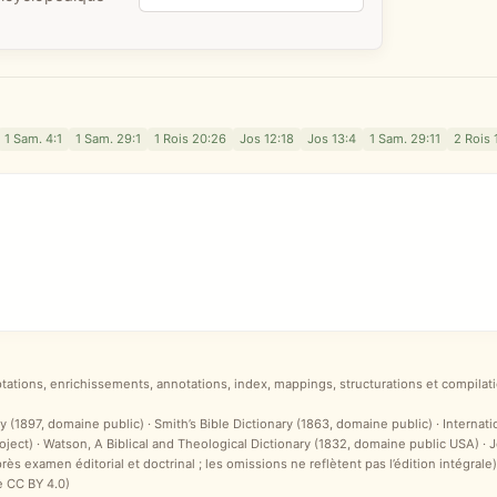
1 Sam. 4:1
1 Sam. 29:1
1 Rois 20:26
Jos 12:18
Jos 13:4
1 Sam. 29:11
2 Rois 
ptations, enrichissements, annotations, index, mappings, structurations et compilati
y (1897, domaine public) · Smith’s Bible Dictionary (1863, domaine public) · Internat
ct) · Watson, A Biblical and Theological Dictionary (1832, domaine public USA) ·
après examen éditorial et doctrinal ; les omissions ne reflètent pas l’édition intégr
e CC BY 4.0)