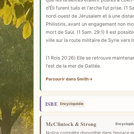
i
d'Éli furent tués et l'arche fut prise. (
1 S
q
nord-ouest de Jérusalem et à une dist
u
Philistins, avant un engagement non moi
e
mort de Saül. (
1 Sam. 29:1
) Il est possi
ville sur la route militaire de Syrie vers I
(
1 Rois 20:26
) Elle se retrouve maintenan
l'est de la mer de Galilée.
Parcourir dans Smith
→
ISBE
Encyclopédie
McClintock & Strong
Encyclopé
Notice complète disponible dans l’espace 