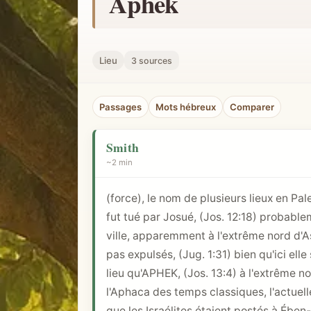
Aphek
h
e
r
Lieu
3 sources
u
n
Passages
Mots hébreux
Comparer
c
o
Smith
n
~2 min
c
e
(force), le nom de plusieurs lieux en Pal
p
fut tué par Josué, (
Jos. 12:18
) probable
t
ville, apparemment à l'extrême nord d'As
b
pas expulsés, (
Jug. 1:31
) bien qu'ici el
i
lieu qu'APHEK, (
Jos. 13:4
) à l'extrême n
b
l'Aphaca des temps classiques, l'actuell
l
que les Israélites étaient postés à Ében-É