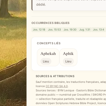
dédié.
OCCURRENCES BIBLIQUES
Jos. 12:18
Jos. 15:53
Jos. 19:30
Jug. 1:31
Jos. 13:4
CONCEPTS LIÉS
Aphekah
Aphik
Lieu
Lieu
SOURCES & ATTRIBUTIONS
Sauf mention contraire, les traductions françaises, ada
licence
CC BY-NC-SA 4.0
.
Sources tierces : BYM Lexique · Easton’s Bible Dictionar
domaine public — numérisé par CrossWire / SWORD Proje
— sélection française partielle, traduite et réadaptée 
données Open Scriptures Hebrew Bible Project, licenc