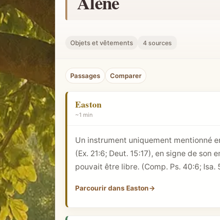
Alène
h
e
r
Objets et vêtements
4 sources
u
n
Passages
Comparer
c
o
Easton
n
~1 min
c
e
Un instrument uniquement mentionné en 
p
(
Ex. 21:6
;
Deut. 15:17
), en signe de son 
t
pouvait être libre. (Comp.
Ps. 40:6
; Isa.
b
i
Parcourir dans Easton
→
b
l