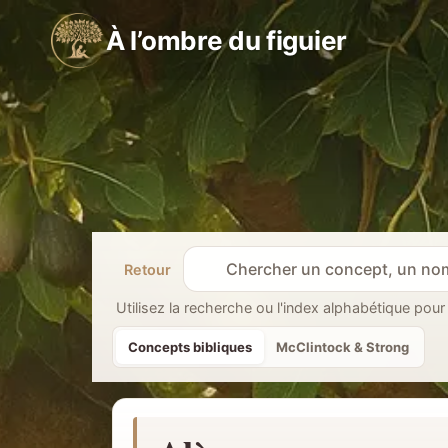
Aller
À l’ombre du figuier
au
contenu
Retour
R
e
Utilisez la recherche ou l'index alphabétique pour
c
Concepts bibliques
McClintock & Strong
h
e
r
c