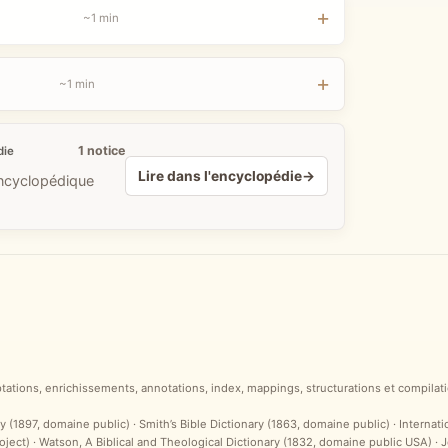
~1 min
~1 min
1 notice
die
Lire dans l'encyclopédie
→
encyclopédique
ptations, enrichissements, annotations, index, mappings, structurations et compilati
y (1897, domaine public) · Smith’s Bible Dictionary (1863, domaine public) · Internat
ct) · Watson, A Biblical and Theological Dictionary (1832, domaine public USA) ·