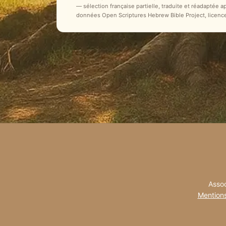
— sélection française partielle, traduite et réadaptée 
données Open Scriptures Hebrew Bible Project, licenc
Assoc
Mentions