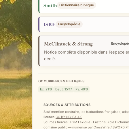
i
Smith
Dictionnaire biblique
q
u
ISBE
Encyclopédie
e
McClintock & Strong
Encyclopé
Notice complète disponible dans l’espace 
dédié.
OCCURRENCES BIBLIQUES
Ex. 21:6
Deut. 15:17
Ps. 40:6
SOURCES & ATTRIBUTIONS
Sauf mention contraire, les traductions françaises, ada
licence
CC BY-NC-SA 4.0
.
Sources tierces : BYM Lexique · Easton’s Bible Dictionar
domaine public — numérisé par CrossWire / SWORD Proje