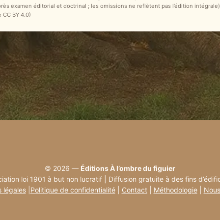
après examen éditorial et doctrinal ; les omissions ne reflètent pas l’édition intégr
e CC BY 4.0)
© 2026 —
Éditions À l’ombre du figuier
iation loi 1901 à but non lucratif | Diffusion gratuite à des fins d’édifi
 légales
|
Politique de confidentialité
|
Contact
|
Méthodologie
|
Nous