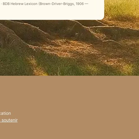
ale) · BDB Hebrew Lexicon (Brown-Driver-Briggs, 1906 —
cation
 soutenir