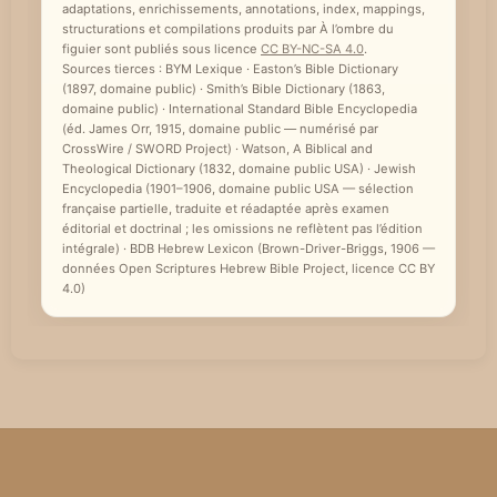
adaptations, enrichissements, annotations, index, mappings,
e
structurations et compilations produits par À l’ombre du
figuier sont publiés sous licence
CC BY-NC-SA 4.0
.
Sources tierces : BYM Lexique · Easton’s Bible Dictionary
(1897, domaine public) · Smith’s Bible Dictionary (1863,
domaine public) · International Standard Bible Encyclopedia
(éd. James Orr, 1915, domaine public — numérisé par
CrossWire / SWORD Project) · Watson, A Biblical and
Theological Dictionary (1832, domaine public USA) · Jewish
Encyclopedia (1901–1906, domaine public USA — sélection
française partielle, traduite et réadaptée après examen
éditorial et doctrinal ; les omissions ne reflètent pas l’édition
intégrale) · BDB Hebrew Lexicon (Brown-Driver-Briggs, 1906 —
données Open Scriptures Hebrew Bible Project, licence CC BY
4.0)