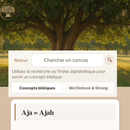
Aller
au
contenu
🔍
Retour
R
e
Utilisez la recherche ou l'index alphabétique pour
ouvrir un concept biblique.
c
h
Concepts bibliques
McClintock & Strong
e
r
Aja = Ajah
c
h
e