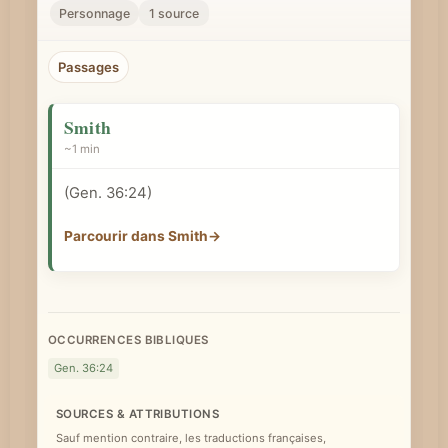
r
Personnage
1 source
u
n
Passages
c
o
Smith
n
~1 min
c
(
Gen. 36:24
)
e
p
Parcourir dans Smith
→
t
b
i
b
OCCURRENCES BIBLIQUES
l
Gen. 36:24
i
SOURCES & ATTRIBUTIONS
q
Sauf mention contraire, les traductions françaises,
u