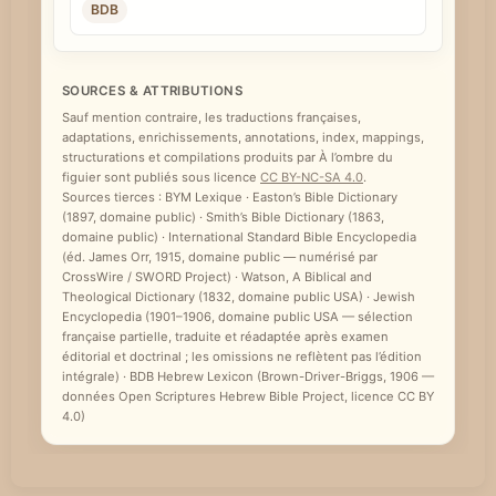
BDB
SOURCES & ATTRIBUTIONS
Sauf mention contraire, les traductions françaises,
adaptations, enrichissements, annotations, index, mappings,
structurations et compilations produits par À l’ombre du
figuier sont publiés sous licence
CC BY-NC-SA 4.0
.
Sources tierces : BYM Lexique · Easton’s Bible Dictionary
(1897, domaine public) · Smith’s Bible Dictionary (1863,
domaine public) · International Standard Bible Encyclopedia
(éd. James Orr, 1915, domaine public — numérisé par
CrossWire / SWORD Project) · Watson, A Biblical and
Theological Dictionary (1832, domaine public USA) · Jewish
Encyclopedia (1901–1906, domaine public USA — sélection
française partielle, traduite et réadaptée après examen
éditorial et doctrinal ; les omissions ne reflètent pas l’édition
intégrale) · BDB Hebrew Lexicon (Brown-Driver-Briggs, 1906 —
données Open Scriptures Hebrew Bible Project, licence CC BY
4.0)