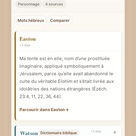
r
Personnage
4 sources
u
n
Mots hébreux
Comparer
c
o
Easton
n
~1 min
c
Ma tente est en elle, nom d’une prostituée
e
imaginaire, appliqué symboliquement à
p
Jérusalem, parce qu’elle avait abandonné le
t
culte du véritable Elohim et s’était livrée aux
b
idolâtries des nations étrangères (Ézéch.
i
23:4, 11, 22, 36, 44).
b
Parcourir dans Easton
→
l
i
q
Watson
~1 min
Dictionnaire biblique
u