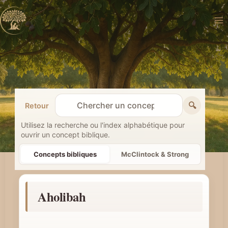
Aller
au
contenu
🔍
Retour
R
e
Utilisez la recherche ou l'index alphabétique pour
ouvrir un concept biblique.
c
h
Concepts bibliques
McClintock & Strong
e
r
Aholibah
c
h
e