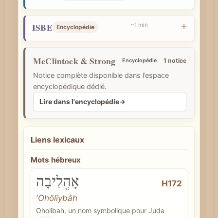
e
ISBE
~1 min
Encyclopédie
McClintock & Strong
Encyclopédie
1 notice
Notice complète disponible dans l’espace
encyclopédique dédié.
Lire dans l'encyclopédie
→
Liens lexicaux
Mots hébreux
אׇהֳלִיבָה
H172
ʼOhŏlîybâh
Oholibah, un nom symbolique pour Juda