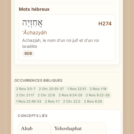
Mots hébreux
אֲחַזְיָה
H274
ʼĂchazyâh
Achazjah, le nom d'un roi juif et d'un roi
israélite
BDB
OCCURRENCES BIBLIQUES
2 Rois 3:5-7
2 Chr. 20:35-37
1 Rois 22:51
2 Rois 1:18
2 Chr. 21:17
2 Chr. 22:6
2 Rois 8:24-29
2 Rois 9:22-28
1 Rois 22:49-53
2 Rois 1:1
2 Chr. 22:2
2 Rois 8:26
CONCEPTS LIÉS
Ahab
Yehoshaphat