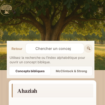
Aller
au
contenu
🔍
Retour
R
e
Utilisez la recherche ou l'index alphabétique pour
ouvrir un concept biblique.
c
h
Concepts bibliques
McClintock & Strong
e
r
Ahaziah
c
h
e