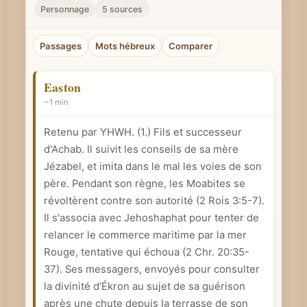
r
Personnage
5 sources
u
n
Passages
Mots hébreux
Comparer
c
o
Easton
n
~1 min
c
Retenu par YHWH. (1.) Fils et successeur
e
d'Achab. Il suivit les conseils de sa mère
p
Jézabel, et imita dans le mal les voies de son
t
père. Pendant son règne, les Moabites se
b
révoltèrent contre son autorité (
2 Rois 3:5-7
).
i
Il s'associa avec Jehoshaphat pour tenter de
b
relancer le commerce maritime par la mer
l
Rouge, tentative qui échoua (
2 Chr. 20:35-
i
37
). Ses messagers, envoyés pour consulter
q
la divinité d'Ékron au sujet de sa guérison
après une chute depuis la terrasse de son
u