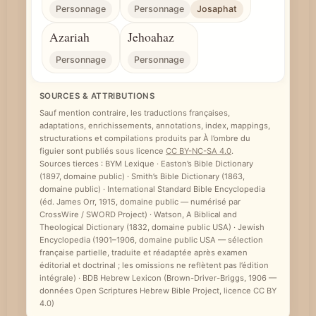
Personnage
Personnage
Josaphat
Azariah
Jehoahaz
Personnage
Personnage
SOURCES & ATTRIBUTIONS
Sauf mention contraire, les traductions françaises,
adaptations, enrichissements, annotations, index, mappings,
structurations et compilations produits par À l’ombre du
figuier sont publiés sous licence
CC BY-NC-SA 4.0
.
Sources tierces : BYM Lexique · Easton’s Bible Dictionary
(1897, domaine public) · Smith’s Bible Dictionary (1863,
domaine public) · International Standard Bible Encyclopedia
(éd. James Orr, 1915, domaine public — numérisé par
CrossWire / SWORD Project) · Watson, A Biblical and
Theological Dictionary (1832, domaine public USA) · Jewish
Encyclopedia (1901–1906, domaine public USA — sélection
française partielle, traduite et réadaptée après examen
éditorial et doctrinal ; les omissions ne reflètent pas l’édition
intégrale) · BDB Hebrew Lexicon (Brown-Driver-Briggs, 1906 —
données Open Scriptures Hebrew Bible Project, licence CC BY
4.0)