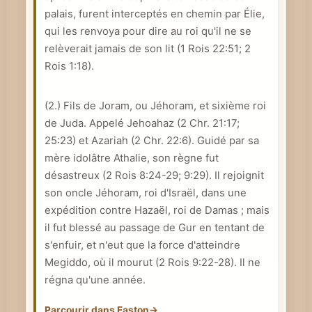
palais, furent interceptés en chemin par Élie,
e
qui les renvoya pour dire au roi qu'il ne se
relèverait jamais de son lit (
1 Rois 22:51
;
2
Rois 1:18
).
(2.) Fils de Joram, ou Jéhoram, et sixième roi
de Juda. Appelé Jehoahaz (
2 Chr. 21:17
;
25:23) et Azariah (
2 Chr. 22:6
). Guidé par sa
mère idolâtre Athalie, son règne fut
désastreux (
2 Rois 8:24-29
; 9:29). Il rejoignit
son oncle Jéhoram, roi d'Israël, dans une
expédition contre Hazaël, roi de Damas ; mais
il fut blessé au passage de Gur en tentant de
s'enfuir, et n'eut que la force d'atteindre
Megiddo, où il mourut (
2 Rois 9:22-28
). Il ne
régna qu'une année.
Parcourir dans Easton
→