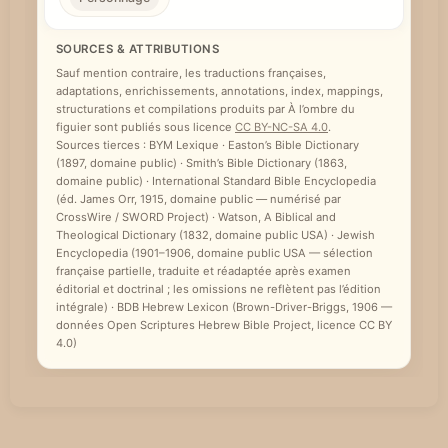
SOURCES & ATTRIBUTIONS
Sauf mention contraire, les traductions françaises,
adaptations, enrichissements, annotations, index, mappings,
structurations et compilations produits par À l’ombre du
figuier sont publiés sous licence
CC BY-NC-SA 4.0
.
Sources tierces : BYM Lexique · Easton’s Bible Dictionary
(1897, domaine public) · Smith’s Bible Dictionary (1863,
domaine public) · International Standard Bible Encyclopedia
(éd. James Orr, 1915, domaine public — numérisé par
CrossWire / SWORD Project) · Watson, A Biblical and
Theological Dictionary (1832, domaine public USA) · Jewish
Encyclopedia (1901–1906, domaine public USA — sélection
française partielle, traduite et réadaptée après examen
éditorial et doctrinal ; les omissions ne reflètent pas l’édition
intégrale) · BDB Hebrew Lexicon (Brown-Driver-Briggs, 1906 —
données Open Scriptures Hebrew Bible Project, licence CC BY
4.0)