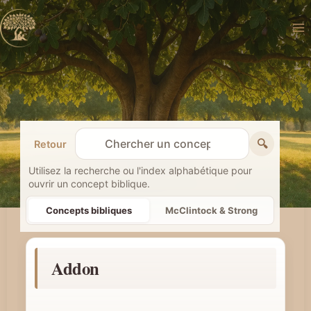
Aller
au
contenu
🔍
Retour
R
e
Utilisez la recherche ou l'index alphabétique pour
ouvrir un concept biblique.
c
h
Concepts bibliques
McClintock & Strong
e
r
Addon
c
h
e