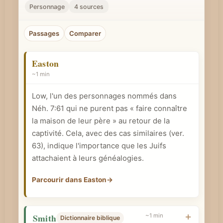
r
Personnage
4 sources
u
n
Passages
Comparer
c
o
Easton
n
~1 min
c
Low, l'un des personnages nommés dans
e
Néh. 7:61
qui ne purent pas « faire connaître
p
la maison de leur père » au retour de la
t
captivité. Cela, avec des cas similaires (ver.
b
63), indique l'importance que les Juifs
i
attachaient à leurs généalogies.
b
Parcourir dans Easton
→
l
i
q
Smith
~1 min
Dictionnaire biblique
u