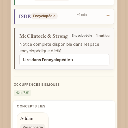
e
ISBE
~1 min
Encyclopédie
McClintock & Strong
Encyclopédie
1 notice
Notice complète disponible dans l’espace
encyclopédique dédié.
Lire dans l'encyclopédie
→
OCCURRENCES BIBLIQUES
Néh. 7:61
CONCEPTS LIÉS
Addan
Personnage