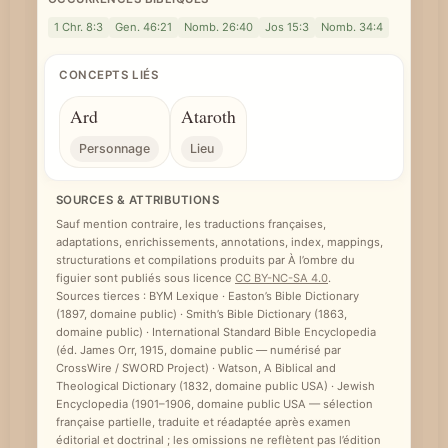
1 Chr. 8:3
Gen. 46:21
Nomb. 26:40
Jos 15:3
Nomb. 34:4
CONCEPTS LIÉS
Ard
Ataroth
Personnage
Lieu
SOURCES & ATTRIBUTIONS
Sauf mention contraire, les traductions françaises,
adaptations, enrichissements, annotations, index, mappings,
structurations et compilations produits par À l’ombre du
figuier sont publiés sous licence
CC BY-NC-SA 4.0
.
Sources tierces : BYM Lexique · Easton’s Bible Dictionary
(1897, domaine public) · Smith’s Bible Dictionary (1863,
domaine public) · International Standard Bible Encyclopedia
(éd. James Orr, 1915, domaine public — numérisé par
CrossWire / SWORD Project) · Watson, A Biblical and
Theological Dictionary (1832, domaine public USA) · Jewish
Encyclopedia (1901–1906, domaine public USA — sélection
française partielle, traduite et réadaptée après examen
éditorial et doctrinal ; les omissions ne reflètent pas l’édition