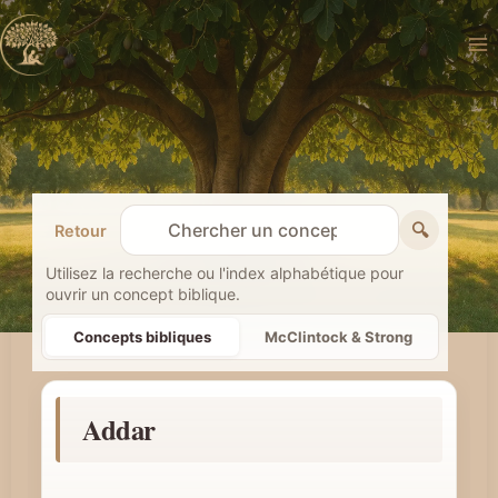
Aller
au
contenu
🔍
Retour
R
e
Utilisez la recherche ou l'index alphabétique pour
ouvrir un concept biblique.
c
h
Concepts bibliques
McClintock & Strong
e
r
Addar
c
h
e