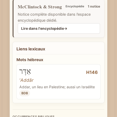
McClintock & Strong
e
Encyclopédie
1 notice
Notice complète disponible dans l’espace
encyclopédique dédié.
Lire dans l'encyclopédie
→
Liens lexicaux
Mots hébreux
אַדָּר
H146
ʼAddâr
Addar, un lieu en Palestine; aussi un Israélite
BDB
OCCURRENCES BIBLIQUES