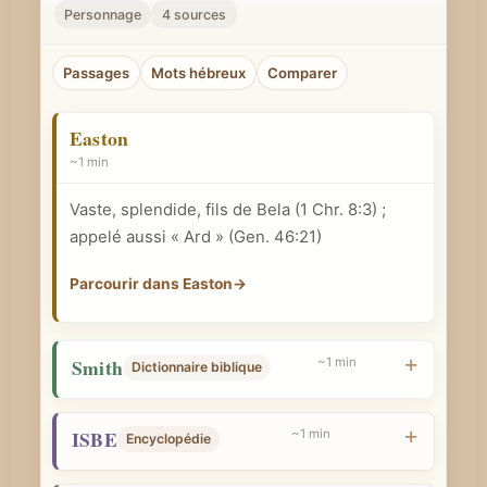
r
Personnage
4 sources
u
n
Passages
Mots hébreux
Comparer
c
o
Easton
n
~1 min
c
Vaste, splendide, fils de Bela (
1 Chr. 8:3
) ;
e
appelé aussi « Ard » (
Gen. 46:21
)
p
t
Parcourir dans Easton
→
b
i
Smith
~1 min
b
Dictionnaire biblique
l
i
ISBE
~1 min
Encyclopédie
q
u