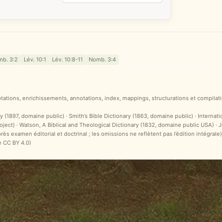
b. 3:2
Lév. 10:1
Lév. 10:8-11
Nomb. 3:4
ptations, enrichissements, annotations, index, mappings, structurations et compilati
y (1897, domaine public) · Smith’s Bible Dictionary (1863, domaine public) · Internat
ct) · Watson, A Biblical and Theological Dictionary (1832, domaine public USA) ·
après examen éditorial et doctrinal ; les omissions ne reflètent pas l’édition intégr
e CC BY 4.0)