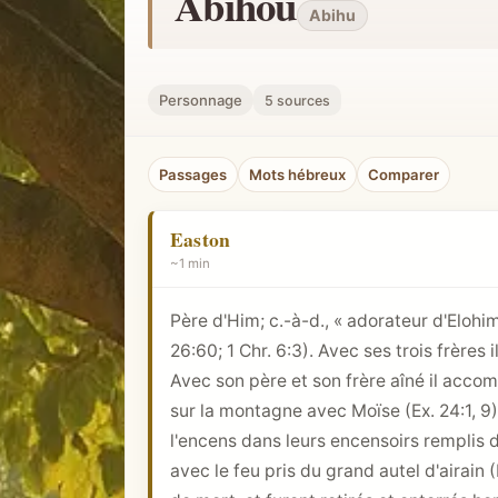
Abihou
Abihu
h
e
r
Personnage
5 sources
u
n
c
Passages
Mots hébreux
Comparer
o
n
Easton
c
~1 min
e
Père d'Him; c.-à-d., « adorateur d'Elohim
p
26:60;
1 Chr. 6:3
). Avec ses trois frères 
t
Avec son père et son frère aîné il acco
b
sur la montagne avec Moïse (
Ex. 24:1
, 9
i
l'encens dans leurs encensoirs remplis d
b
avec le feu pris du grand autel d'airain (
l