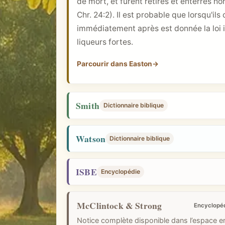
de mort, et furent retirés et enterrés h
i
Chr. 24:2
). Il est probable que lorsqu'ils
q
immédiatement après est donnée la loi i
u
liqueurs fortes.
e
Parcourir dans Easton
→
Smith
Dictionnaire biblique
Watson
Dictionnaire biblique
ISBE
Encyclopédie
McClintock & Strong
Encyclopé
Notice complète disponible dans l’espace 