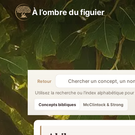
Aller
À l’ombre du figuier
au
contenu
Retour
R
e
Utilisez la recherche ou l'index alphabétique pour
c
Concepts bibliques
McClintock & Strong
h
e
r
c