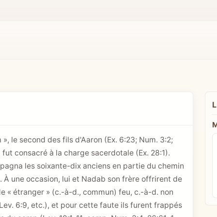
L
M
 », le second des fils d'Aaron (
Ex. 6:23
; Num. 3:2;
il fut consacré à la charge sacerdotale (
Ex. 28:1
).
mpagna les soixante-dix anciens en partie du chemin
). À une occasion, lui et Nadab son frère offrirent de
e « étranger » (c.-à-d., commun) feu, c.-à-d. non
Lev. 6:9, etc.), et pour cette faute ils furent frappés