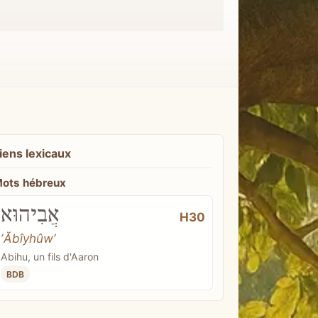
iens lexicaux
ots hébreux
אֲבִיהוּא
H30
ʼĂbîyhûwʼ
Abihu, un fils d'Aaron
BDB