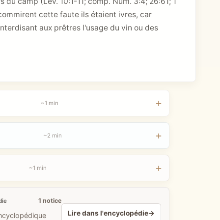
ors du camp (Lev. 10:1-11; comp. Num. 3:4; 26:61;
1
 commirent cette faute ils étaient ivres, car
nterdisant aux prêtres l'usage du vin ou des
~1 min
~2 min
~1 min
1 notice
die
Lire dans l'encyclopédie
→
encyclopédique