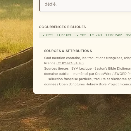
dédié.
OCCURRENCES BIBLIQUES
Ex. 6:23
1 Chr. 6:3
Ex. 28:1
Ex. 24:1
1 Chr. 24:2
Nom
SOURCES & ATTRIBUTIONS
Sauf mention contraire, les traductions françaises, ada
licence
CC BY-NC-SA 4.0
.
Sources tierces : BYM Lexique · Easton’s Bible Dictionar
domaine public — numérisé par CrossWire / SWORD Proje
— sélection française partielle, traduite et réadaptée 
données Open Scriptures Hebrew Bible Project, licenc