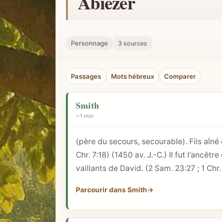
Abiezer
h
e
r
Personnage
3 sources
u
n
Passages
Mots hébreux
Comparer
c
o
Smith
n
~1 min
c
e
(père du secours, secourable). Fils aîn
p
Chr. 7:18
) (1450 av. J.-C.) Il fut l'anc
t
vaillants de David. (
2 Sam. 23:27
;
1 Chr.
b
i
Parcourir dans Smith
→
b
l