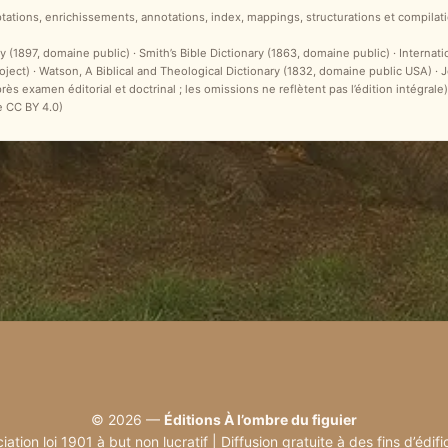
ptations, enrichissements, annotations, index, mappings, structurations et compilati
y (1897, domaine public) · Smith’s Bible Dictionary (1863, domaine public) · Internat
ct) · Watson, A Biblical and Theological Dictionary (1832, domaine public USA) ·
après examen éditorial et doctrinal ; les omissions ne reflètent pas l’édition intégr
e CC BY 4.0)
© 2026 —
Éditions À l’ombre du figuier
iation loi 1901 à but non lucratif | Diffusion gratuite à des fins d’édifi