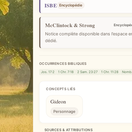
i
ISBE
Encyclopédie
q
u
McClintock & Strong
e
Encyclopé
Notice complète disponible dans l’espace 
dédié.
OCCURRENCES BIBLIQUES
Jos. 17:2
1 Chr. 7:18
2 Sam. 23:27
1 Chr. 11:28
Nomb.
CONCEPTS LIÉS
Gideon
Personnage
SOURCES & ATTRIBUTIONS