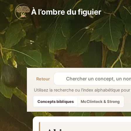
Aller
À l’ombre du figuier
au
contenu
Retour
R
e
Utilisez la recherche ou l'index alphabétique pour
c
Concepts bibliques
McClintock & Strong
h
e
r
c