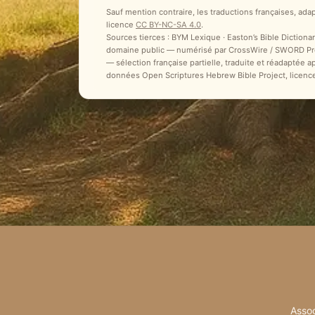
Sauf mention contraire, les traductions françaises, ada
licence
CC BY-NC-SA 4.0
.
Sources tierces : BYM Lexique · Easton’s Bible Dictionar
domaine public — numérisé par CrossWire / SWORD Proje
— sélection française partielle, traduite et réadaptée 
données Open Scriptures Hebrew Bible Project, licenc
Assoc