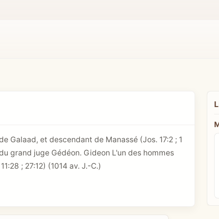
L
M
é de Galaad, et descendant de Manassé (
Jos. 17:2
;
1
être du grand juge Gédéon. Gideon L'un des hommes
 11:28
; 27:12) (1014 av. J.-C.)