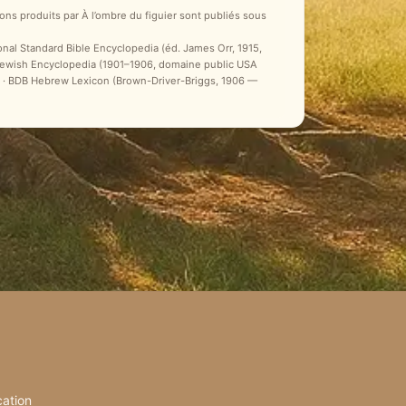
ons produits par À l’ombre du figuier sont publiés sous
ional Standard Bible Encyclopedia (éd. James Orr, 1915,
 Jewish Encyclopedia (1901–1906, domaine public USA
ale) · BDB Hebrew Lexicon (Brown-Driver-Briggs, 1906 —
cation