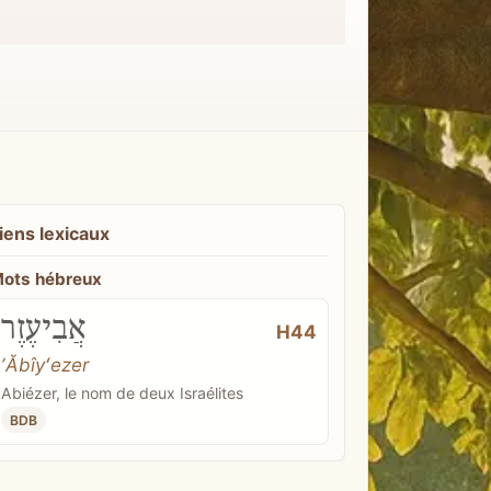
iens lexicaux
ots hébreux
אֲבִיעֶזֶר
H44
ʼĂbîyʻezer
Abiézer, le nom de deux Israélites
BDB