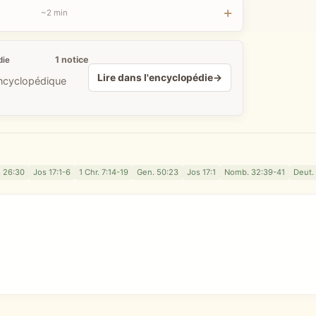
~2 min
1 notice
die
Lire dans l'encyclopédie
→
encyclopédique
 26:30
Jos 17:1-6
1 Chr. 7:14-19
Gen. 50:23
Jos 17:1
Nomb. 32:39-41
Deut.