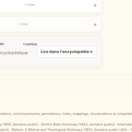
~1 min
~1 min
1 notice
die
Lire dans l'encyclopédie
→
encyclopédique
ptations, enrichissements, annotations, index, mappings, structurations et compilati
y (1897, domaine public) · Smith’s Bible Dictionary (1863, domaine public) · Internat
ct) · Watson, A Biblical and Theological Dictionary (1832, domaine public USA) ·