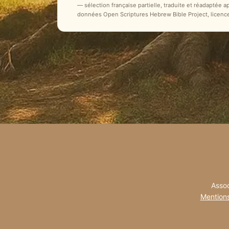
— sélection française partielle, traduite et réadaptée 
données Open Scriptures Hebrew Bible Project, licenc
Assoc
Mentions