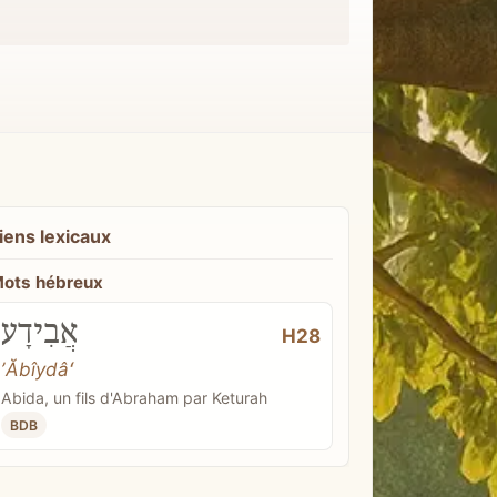
iens lexicaux
ots hébreux
אֲבִידָע
H28
ʼĂbîydâʻ
Abida, un fils d'Abraham par Keturah
BDB