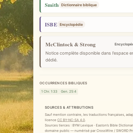
i
Smith
Dictionnaire biblique
q
u
ISBE
Encyclopédie
e
McClintock & Strong
Encyclopé
Notice complète disponible dans l’espace 
dédié.
OCCURRENCES BIBLIQUES
1 Chr. 1:33
Gen. 25:4
SOURCES & ATTRIBUTIONS
Sauf mention contraire, les traductions françaises, ada
licence
CC BY-NC-SA 4.0
.
Sources tierces : BYM Lexique · Easton’s Bible Dictionar
domaine public — numérisé par CrossWire / SWORD Proje