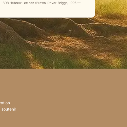
ale) · BDB Hebrew Lexicon (Brown-Driver-Briggs, 1906 —
cation
 soutenir