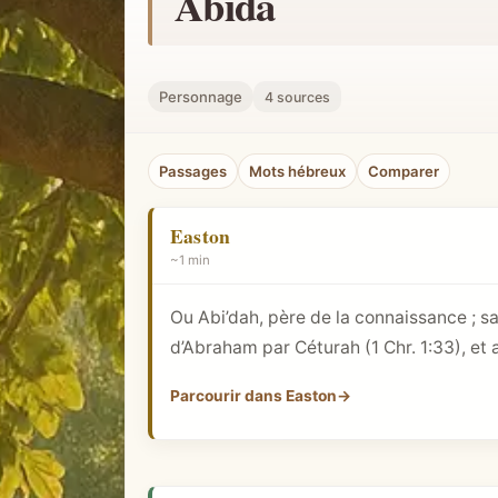
Abida
h
e
r
Personnage
4 sources
u
n
Passages
Mots hébreux
Comparer
c
o
Easton
n
~1 min
c
e
Ou Abi’dah, père de la connaissance ; sac
p
d’Abraham par Céturah (
1 Chr. 1:33
), et
t
b
Parcourir dans Easton
→
i
b
l