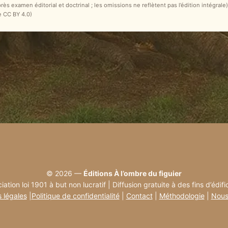
après examen éditorial et doctrinal ; les omissions ne reflètent pas l’édition intégr
e CC BY 4.0)
© 2026 —
Éditions À l’ombre du figuier
iation loi 1901 à but non lucratif | Diffusion gratuite à des fins d’édifi
 légales
|
Politique de confidentialité
|
Contact
|
Méthodologie
|
Nous