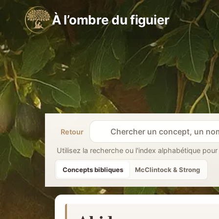
Aller
À l’ombre du figuier
au
contenu
Retour
R
e
Utilisez la recherche ou l'index alphabétique pour
c
Concepts bibliques
McClintock & Strong
h
e
r
c