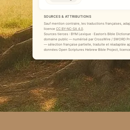
SOURCES & ATTRIBUTIONS
Sauf mention contraire, les traductions françaises, ada
licence
CC BY-NC-SA 4.0
.
Sources tierces : BYM Lexique · Easton’s Bible Dictionar
domaine public — numérisé par CrossWire / SWORD Proje
— sélection française partielle, traduite et réadaptée 
données Open Scriptures Hebrew Bible Project, licenc