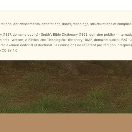
ptations, enrichissements, annotations, index, mappings, structurations et compilati
y (1897, domaine public) · Smith’s Bible Dictionary (1863, domaine public) · Internat
ct) · Watson, A Biblical and Theological Dictionary (1832, domaine public USA) ·
après examen éditorial et doctrinal ; les omissions ne reflètent pas l’édition intégr
e CC BY 4.0)