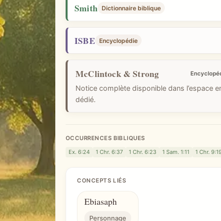
i
Smith
Dictionnaire biblique
q
u
ISBE
Encyclopédie
e
McClintock & Strong
Encyclopé
Notice complète disponible dans l’espace 
dédié.
OCCURRENCES BIBLIQUES
Ex. 6:24
1 Chr. 6:37
1 Chr. 6:23
1 Sam. 1:11
1 Chr. 9:1
CONCEPTS LIÉS
Ebiasaph
Personnage