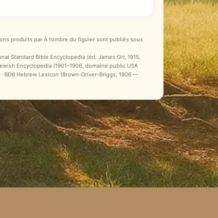
ons produits par À l’ombre du figuier sont publiés sous
ional Standard Bible Encyclopedia (éd. James Orr, 1915,
 Jewish Encyclopedia (1901–1906, domaine public USA
ale) · BDB Hebrew Lexicon (Brown-Driver-Briggs, 1906 —