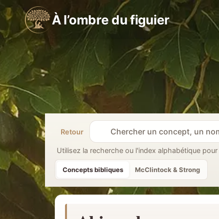
Aller
À l’ombre du figuier
au
contenu
Retour
R
e
Utilisez la recherche ou l'index alphabétique pour
c
Concepts bibliques
McClintock & Strong
h
e
r
c