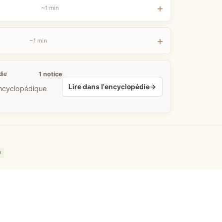
~1 min
~1 min
1 notice
die
Lire dans l'encyclopédie
→
encyclopédique
9