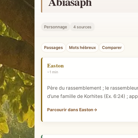
Abiasaph
h
e
r
Personnage
4 sources
u
n
Passages
Mots hébreux
Comparer
c
o
Easton
n
~1 min
c
e
Père du rassemblement ; le rassembleur, l
p
d’une famille de Korhites (
Ex. 6:24
) ; ap
t
b
Parcourir dans Easton
→
i
b
l