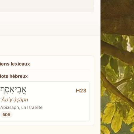
iens lexicaux
ots hébreux
אֲבִיאָסָף
H23
ʼĂbîyʼâçâph
Abiasaph, un Israélite
BDB