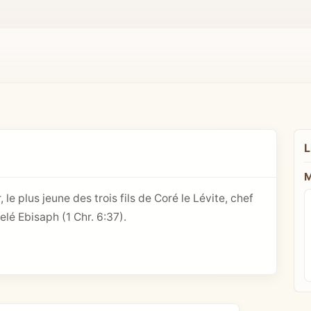
L
M
e plus jeune des trois fils de Coré le Lévite, chef
pelé Ebisaph (
1 Chr. 6:37
).