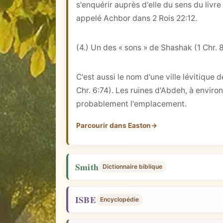
i
s'enquérir auprès d'elle du sens du livr
q
appelé Achbor dans
2 Rois 22:12
.
u
e
(4.) Un des « sons » de Shashak (
1 Chr. 
C'est aussi le nom d'une ville lévitique 
Chr. 6:74
). Les ruines d'Abdeh, à envir
probablement l'emplacement.
Parcourir dans Easton
→
Smith
Dictionnaire biblique
ISBE
Encyclopédie