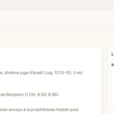
L
M
ite, dixième juge d'Israël (
Jug. 12:13-15
). Il est
 de Benjamin (
1 Chr. 8:30
; 9:36).
 Josiah envoya à la prophétesse Huldah pour