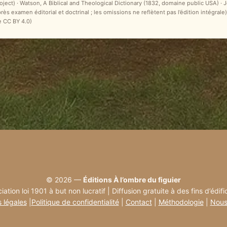
ct) · Watson, A Biblical and Theological Dictionary (1832, domaine public USA) ·
après examen éditorial et doctrinal ; les omissions ne reflètent pas l’édition intégr
e CC BY 4.0)
© 2026 —
Éditions À l’ombre du figuier
iation loi 1901 à but non lucratif | Diffusion gratuite à des fins d’édifi
 légales
|
Politique de confidentialité
|
Contact
|
Méthodologie
|
Nous