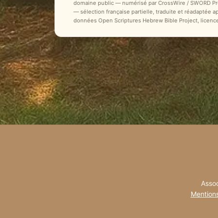
domaine public — numérisé par CrossWire / SWORD Proje
— sélection française partielle, traduite et réadaptée 
données Open Scriptures Hebrew Bible Project, licenc
Assoc
Mentions