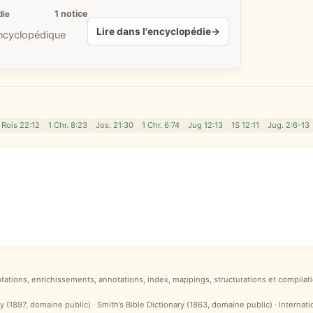
1 notice
die
Lire dans l'encyclopédie
→
encyclopédique
 Rois 22:12
1 Chr. 8:23
Jos. 21:30
1 Chr. 6:74
Jug 12:13
1S 12:11
Jug. 2:6-13
ptations, enrichissements, annotations, index, mappings, structurations et compilati
y (1897, domaine public) · Smith’s Bible Dictionary (1863, domaine public) · Internat