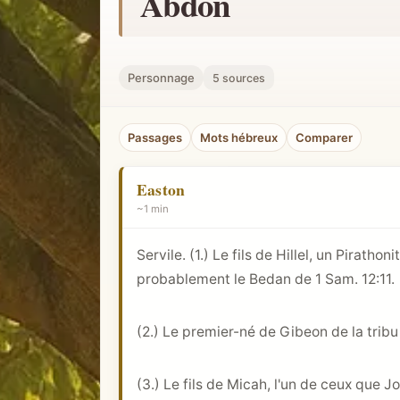
Abdon
h
e
r
Personnage
5 sources
u
n
Passages
Mots hébreux
Comparer
c
o
Easton
n
~1 min
c
e
Servile. (1.) Le fils de Hillel, un Pirathon
p
probablement le Bedan de
1 Sam. 12:11
.
t
b
(2.) Le premier-né de Gibeon de la tribu
i
b
l
(3.) Le fils de Micah, l'un de ceux que