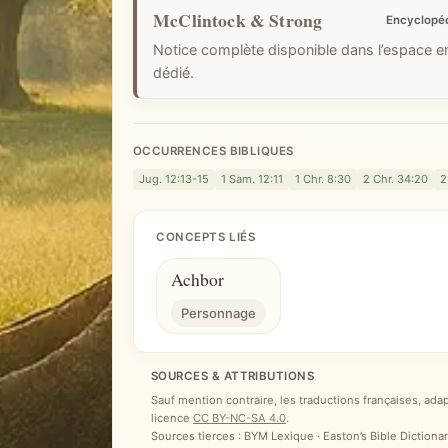
McClintock & Strong
Encyclopé
Notice complète disponible dans l’espace 
dédié.
OCCURRENCES BIBLIQUES
Jug. 12:13-15
1 Sam. 12:11
1 Chr. 8:30
2 Chr. 34:20
2
CONCEPTS LIÉS
Achbor
Personnage
SOURCES & ATTRIBUTIONS
Sauf mention contraire, les traductions françaises, ada
licence
CC BY-NC-SA 4.0
.
Sources tierces : BYM Lexique · Easton’s Bible Dictionar