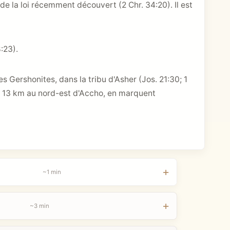
e de la loi récemment découvert (
2 Chr. 34:20
). Il est
8:23
).
des Gershonites, dans la tribu d'Asher (
Jos. 21:30
;
1
on 13 km au nord-est d'Accho, en marquent
~1 min
~3 min