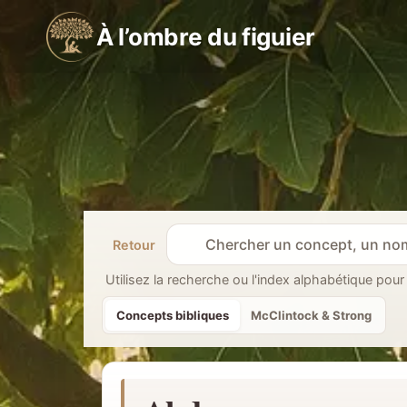
Aller
À l’ombre du figuier
au
contenu
Retour
R
e
Utilisez la recherche ou l'index alphabétique pour
c
Concepts bibliques
McClintock & Strong
h
e
r
c