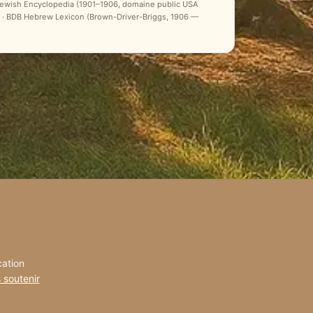
 Jewish Encyclopedia (1901–1906, domaine public USA
ale) · BDB Hebrew Lexicon (Brown-Driver-Briggs, 1906 —
cation
 soutenir