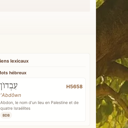
iens lexicaux
ots hébreux
עַבְדוֹן
H5658
ʻAbdôwn
Abdon, le nom d'un lieu en Palestine et de
quatre Israélites
BDB